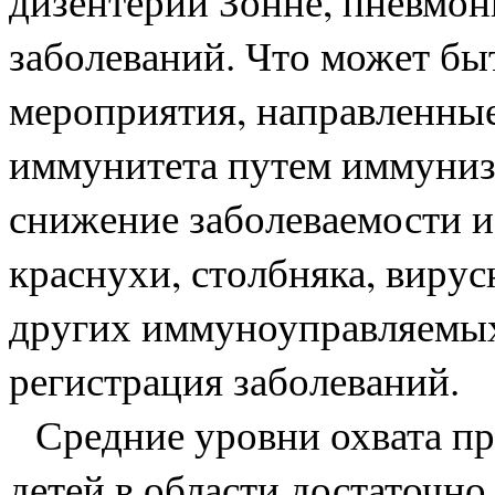
дизентерии Зонне, пневмон
заболеваний. Что может бы
мероприятия, направленные
иммунитета путем иммуниза
снижение заболеваемости и
краснухи, столбняка, вирусн
других иммуноуправляемых
регистрация заболеваний.
Средние уровни охвата п
детей в области достаточн