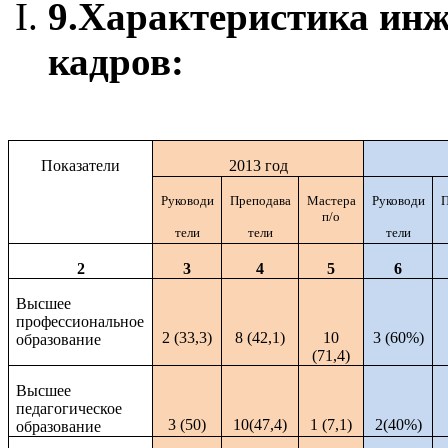
9.
Характеристика инж
кадров:
Показатели
2013 год
Руководи
Преподава
Мастера
Руководи
П
п/о
тели
тели
тели
2
3
4
5
6
Высшее
профессиональное
2 (33,3)
8 (42,1)
10
3 (60%)
образование
(71,4)
Высшее
педагогическое
3 (50)
10(47,4)
1 (7,1)
2(40%)
образование