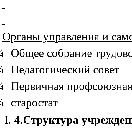
Органы управления и сам
¾
Общее собрание трудово
¾
Педагогический совет
¾
Первичная профсоюзная
¾
старостат
4.
Структура учрежден