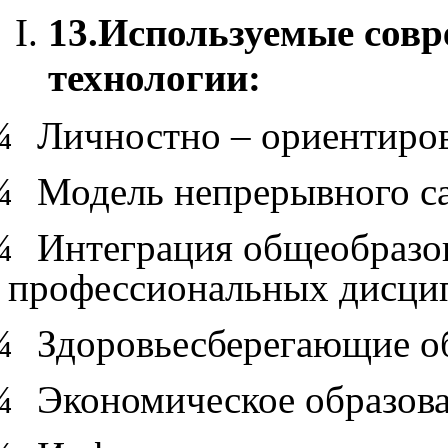
13.
Используемые совр
технологии:
¾
Личностно – ориентиро
¾
Модель непрерывного с
¾
Интеграция общеобразо
профессиональных дисци
¾
Здоровьесберегающие о
¾
Экономическое образов