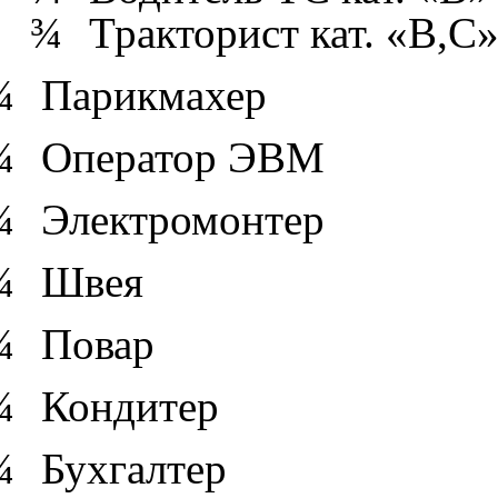
¾
Тракторист кат. «В,С
¾
Парикмахер
¾
Оператор ЭВМ
¾
Электромонтер
¾
Швея
¾
Повар
¾
Кондитер
¾
Бухгалтер