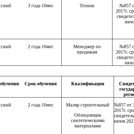
сский
3 года 10мес
Техник
№857 о
2017г. с
свидетел
июня
сский
2 года 10мес
Менеджер по
№857 о
продажам
2017г. с
свидетел
июня
обучения
Срок обучения
Квалификация
Свидет
госуда
реги
сский
2 года 10мес
Маляр строительный
№857 от 
2017г. ср
Облицовщик
свидетель
синтетическими
июня 202
материалами