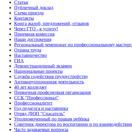
Статьи
Публичный доклад
Схема проезда
Контакты
Книга жалоб, предложений, отзывов
Через ГТО - к успеху!
Приемная комиссия
Наши достижения
Региональный чемпионат по профессиональному мастер
Охрана труда
Наставничество
ГИА
Демонстрационный экзамен
Национальные проекты
Служба содействия трудоустройству
Антикоруппционная деятельность
40 лет колледжу
Первичная профсоюзная организация
ССК "Профессионал"
Профессионалитет
Год педагога и наставника
Отряд ДЮП "Спасатель"
Уполномоченный по правам ребёнка
Советник директора по воспитанию и по взаимодействи
Часто задаваемые вопросы