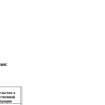
ия:
ельство о
рственной
страции