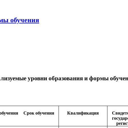
рмы обучения
ализуемые уровни образования и формы обучен
обучения
Срок обучения
Квалификация
Свидет
госуда
реги