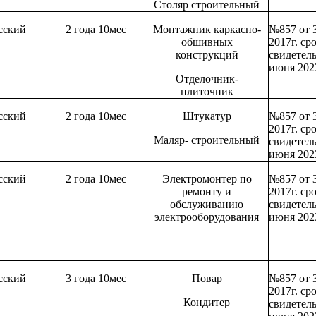
Столяр строительный
сский
2 года 10мес
Монтажник каркасно-
№857 от 
обшивных
2017г. ср
конструкций
свидетель
июня 202
Отделочник-
плиточник
сский
2 года 10мес
Штукатур
№857 от 
2017г. ср
Маляр- строительный
свидетель
июня 202
сский
2 года 10мес
Электромонтер по
№857 от 
ремонту и
2017г. ср
обслуживанию
свидетель
электрооборудования
июня 202
сский
3 года 10мес
Повар
№857 от 
2017г. ср
Кондитер
свидетель