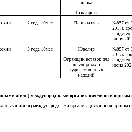
парка
Тракторист
сский
2 года 10мес
Парикмахер
№857 от 
2017г. ср
свидетель
июня 202
сский
3 года 10мес
Ювелир
№857 от 
2017г. ср
Огранщик вставок для
свидетель
ювелирных и
июня 202
художественных
изделий
нными и(или) международными организациями по вопросам 
анными и(или) международными организациями по вопросам обр