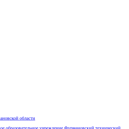
ановской области
ьное образовательное учреждение Фурмановский технический