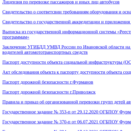
Лицензия по перевозке пассажиров и иных лиц автобусов
Свидетельство о соответсвии требованиям оборудования и осн
Свидетельство о государственной аккредитации и приложения
Выписка из государственной информационной системы «Реест
программам»
Заключение УГИБДД УМВД России по Ивановской области на с
водителей автомототранспортных средств
Паспорт доступности объекта социальной инфраструктуры (О
Акт обследования объекта к паспорту доступности объекта со
Паспорт дорожной безопасности г.Фурманов
Паспорт дорожной безопасности г.Приволжск
Правила и приказ об организованной перевозки групп детей а
Государственное задание № 353-п от 29.12.2020 ОГБПОУ Фур
Государственное задание № 370-п от 06.07.2021 ОГБПОУ Фур