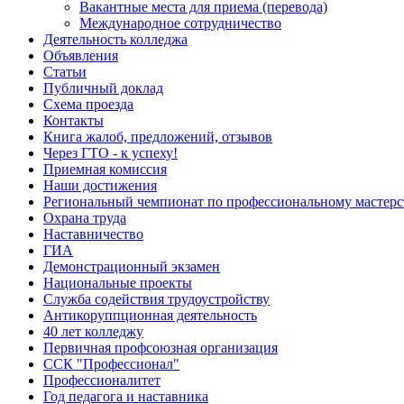
Вакантные места для приема (перевода)
Международное сотрудничество
Деятельность колледжа
Объявления
Статьи
Публичный доклад
Схема проезда
Контакты
Книга жалоб, предложений, отзывов
Через ГТО - к успеху!
Приемная комиссия
Наши достижения
Региональный чемпионат по профессиональному мастер
Охрана труда
Наставничество
ГИА
Демонстрационный экзамен
Национальные проекты
Служба содействия трудоустройству
Антикоруппционная деятельность
40 лет колледжу
Первичная профсоюзная организация
ССК "Профессионал"
Профессионалитет
Год педагога и наставника