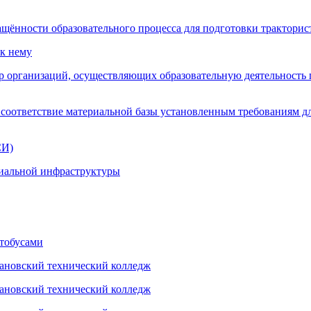
ащённости образовательного процесса для подготовки трактори
 к нему
р организаций, осуществляющих образовательную деятельность
оответствие материальной базы установленным требованиям дл
СИ)
циальной инфраструктуры
втобусами
мановский технический колледж
мановский технический колледж